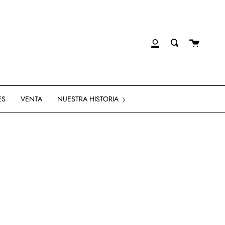
Carrito
Mi
Enviar
de
cuenta
compra
ES
VENTA
NUESTRA HISTORIA